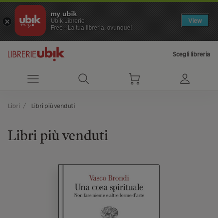
my ubik
View
Ubik Librerie
Free - La tua libreria, ovunque!
Scegli libreria
Libri
Libri più venduti
Libri più venduti