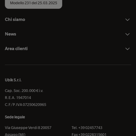
Modello 231 del 25.03.2025
Chi siamo
News
Area clienti
Ubik S.r.l.
Cap. Soc. 200.000 € i.v.
R.E.A. 1947014
C.F/P.IVA 07250620965
Sede legale
Via Giuseppe Verdi 8 20057
Tel. +39 02457743
Assago (MI)
Fax +39 0228315601