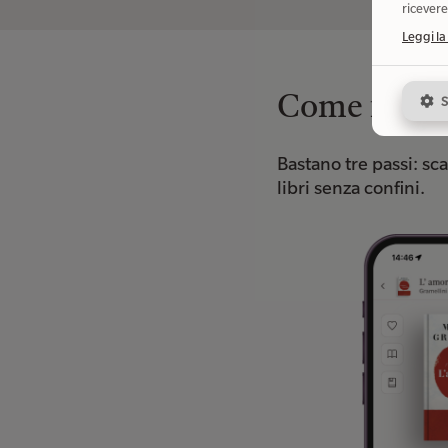
ricevere
Leggi la
S
Come funz
Bastano tre passi: scar
libri senza confini.