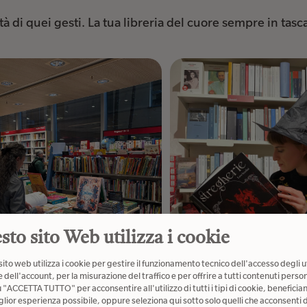
à di quei gesti. La tua libreria del cuore sempre in tasc
sto sito Web utilizza i cookie
ito web utilizza i cookie per gestire il funzionamento tecnico dell'accesso degli u
 dell'account, per la misurazione del traffico e per offrire a tutti contenuti person
u "ACCETTA TUTTO" per acconsentire all'utilizzo di tutti i tipi di cookie, beneficia
glior esperienza possibile, oppure seleziona qui sotto solo quelli che acconsenti d