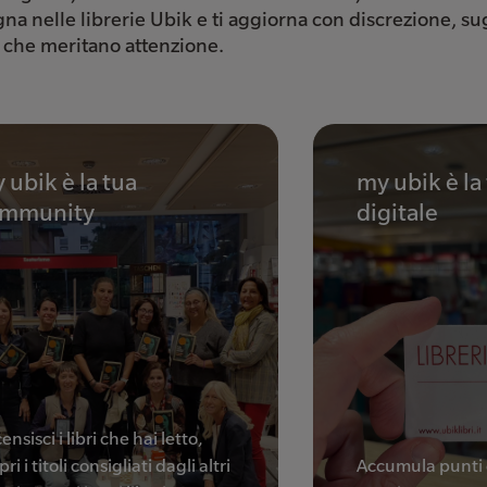
na nelle librerie Ubik e ti aggiorna con discrezione, s
i che meritano attenzione.
 ubik è la tua
my ubik è la
mmunity
digitale
ensisci i libri che hai letto,
ri i titoli consigliati dagli altri
Accumula punti 