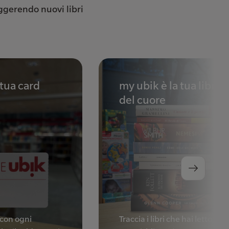
uggerendo nuovi libri
 tua card
my ubik è la tua librer
del cuore
con ogni
Traccia i libri che hai letto, cre