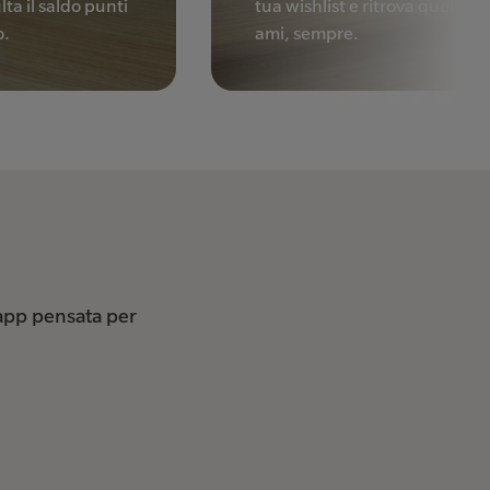
ta il saldo punti
tua wishlist e ritrova quello c
o.
ami, sempre.
’app pensata per