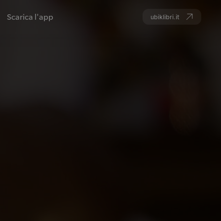
Scarica l'app
ubiklibri.it