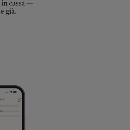
e in cassa —
e già.