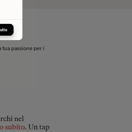
tutto
la tua passione per i
erchi nel
o subito
. Un tap