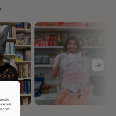
a.
tenti e
alizzati.
ndo così
i