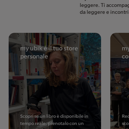
leggere. Ti accompag
da leggere e incontr
my ubik è il tuo store
my
personale
co
Scopri se un libro è disponibile in
Rec
tempo reale, prenotalo con un
scop