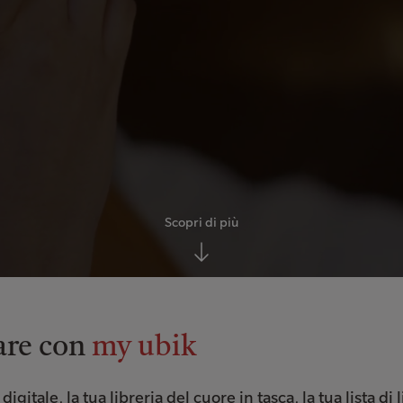
Scopri di più
are con
my ubik
igitale, la tua libreria del cuore in tasca, la tua lista di li