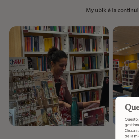
My ubik è la continuit
Que
Questo s
gestione
Clicca s
della mi