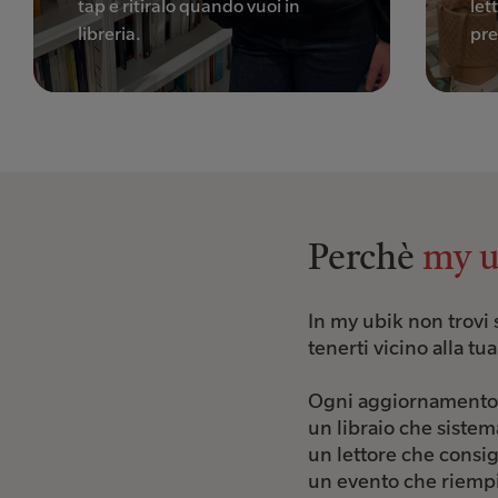
tap e ritiralo quando vuoi in
lett
libreria.
pre
Perchè
my u
In my ubik non trovi 
tenerti vicino alla t
Ogni aggiornamento 
un libraio che sistem
un lettore che consi
un evento che riempi