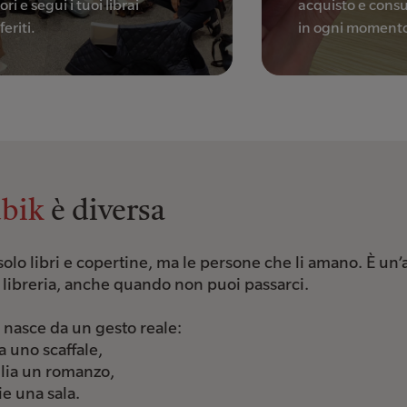
ori e segui i tuoi librai
acquisto e consul
feriti.
in ogni moment
bik
è diversa
solo libri e copertine, ma le persone che li amano. È un
ua libreria, anche quando non puoi passarci.
nasce da un gesto reale:
a uno scaffale,
glia un romanzo,
e una sala.