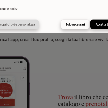
.
 cookie policy
copri di più e personalizza
Solo necessari
Accetta 
iona
my ubik
ica l’app, crea il tuo profilo, scegli la tua libreria e vivi 
Trova
il libro che c
catalogo e
prenotal