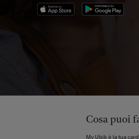
Cosa puoi f
My Ubik è la tua card d