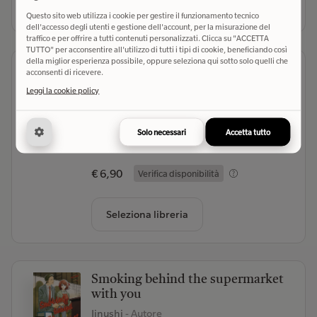
Seleziona libreria
Questo sito web utilizza i cookie per gestire il funzionamento tecnico
dell'accesso degli utenti e gestione dell'account, per la misurazione del
traffico e per offrire a tutti contenuti personalizzati. Clicca su "ACCETTA
TUTTO" per acconsentire all'utilizzo di tutti i tipi di cookie, beneficiando così
della miglior esperienza possibile, oppure seleziona qui sotto solo quelli che
Le 100 ragazze che ti amano tanto
acconsenti di ricevere.
tanto tanto tanto tanto
Leggi la cookie policy
Nakamura Rikito
- Autore
Edizioni BD (2026)
- Editore
Solo necessari
Accetta tutto
(0)
€ 6,90
Verifica disponibilità
Seleziona libreria
Smoking behind the supermarket
with you
Jinushi
- Autore