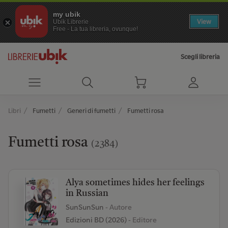
my ubik
View
Ubik Librerie
Free - La tua libreria, ovunque!
Scegli libreria
Libri
Fumetti
Generi di fumetti
Fumetti rosa
Fumetti rosa
(2384)
Alya sometimes hides her feelings
in Russian
SunSunSun
- Autore
Edizioni BD (2026)
- Editore