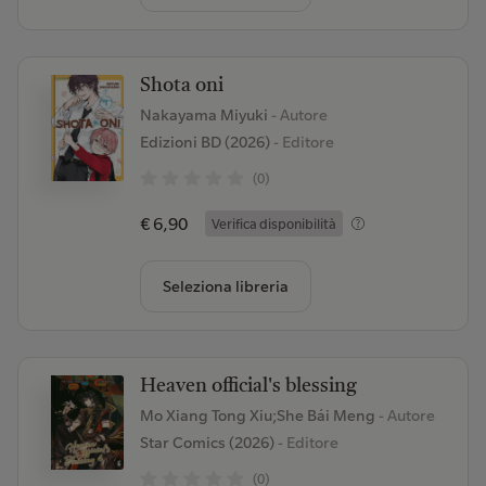
Shota oni
Nakayama Miyuki
- Autore
Edizioni BD (2026)
- Editore
(0)
€ 6,90
Verifica disponibilità
Seleziona libreria
Heaven official's blessing
Mo Xiang Tong Xiu;She Bái Meng
- Autore
Star Comics (2026)
- Editore
(0)