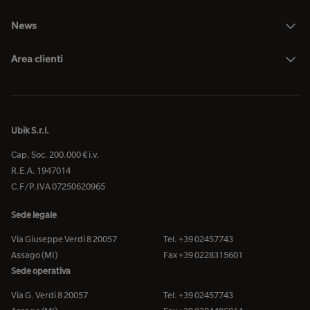
News
Area clienti
Ubik S.r.l.
Cap. Soc. 200.000 € i.v.
R.E.A. 1947014
C.F/P.IVA 07250620965
Sede legale
Via Giuseppe Verdi 8 20057
Tel. +39 02457743
Assago (MI)
Fax +39 0228315601
Sede operativa
Via G. Verdi 8 20057
Tel. +39 02457743